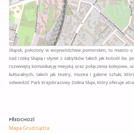
Słupsk, położony w województwie pomorskim, to miasto o bog
nad rzeką Słupią i słynie z zabytków takich jak kościół św.
rozwiniętą komunikację miejską oraz połączenia kolejowe, um
kulturalnych, takich jak teatry, muzea i galerie sztuki, k
odwiedzić Park Krajobrazowy Dolina Słupi, który oferuje atra
PŘEDCHOZÍ
Mapa Grudziądza