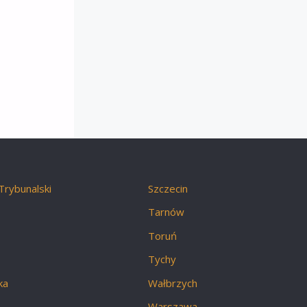
Trybunalski
Szczecin
Tarnów
Toruń
Tychy
ka
Wałbrzych
Warszawa