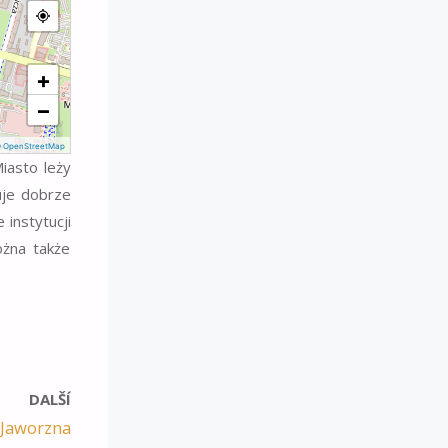
+
−
 OpenStreetMap
iasto leży
ruje dobrze
 instytucji
ożna także
DALŠÍ
Jaworzna