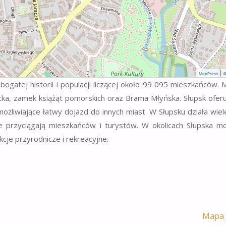
|
MapPress
©
atej historii i populacji liczącej około 99 095 mieszkańców. M
 Jacka, zamek książąt pomorskich oraz Brama Młyńska. Słupsk ofe
ożliwiające łatwy dojazd do innych miast. W Słupsku działa wiele
tóre przyciągają mieszkańców i turystów. W okolicach Słupska m
kcje przyrodnicze i rekreacyjne.
Mapa 