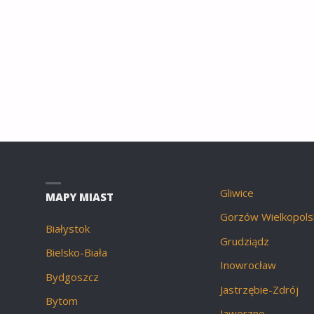
Gliwice
MAPY MIAST
Gorzów Wielkopols
Białystok
Grudziądz
Bielsko-Biała
Inowrocław
Bydgoszcz
Jastrzębie-Zdrój
Bytom
Jaworzno