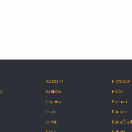
Koszalin
Piotrków 
ki
Kraków
Płock
Legnica
Poznań
Lubin
Radom
Lublin
Ruda Śląs
Łódź
Rybnik