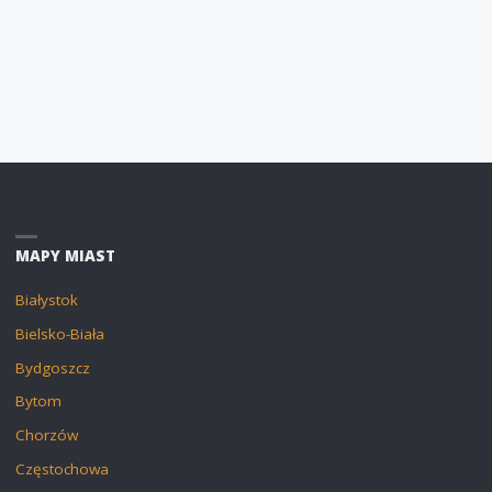
MAPY MIAST
Białystok
Bielsko-Biała
Bydgoszcz
Bytom
Chorzów
Częstochowa